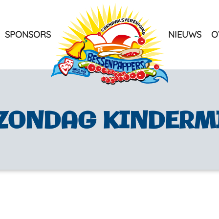
SPONSORS
NIEUWS
O
rene
 ZONDAG KINDERM
how