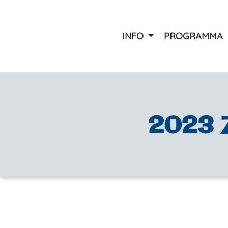
INFO
PROGRAMMA
Ziekenbezoek / laatst gebo
Ouderen carnaval
Carnavalsparty
Optocht
2023
Kindermiddag
Bessenpappers karaoke s
Prijzen
Foto’s