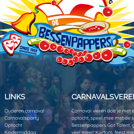
LINKS
CARNAVALSVEREN
Ouderen carnaval
Carnaval vieren doe je met
Carnavalsparty
optocht, speel mee met de sp
Optocht
Bessenpappers Got Talent, g
Kindermiddag
veel meer! Kortom, feest mee