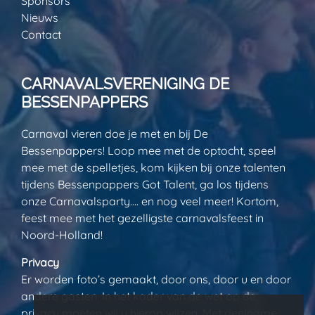
Sponsors
Nieuws
Contact
CARNAVALSVERENIGING DE
BESSENPAPPERS
Carnaval vieren doe je met en bij De
Bessenpappers! Loop mee met de optocht, speel
mee met de spelletjes, kom kijken bij onze talenten
tijdens Bessenpappers Got Talent, ga los tijdens
onze Carnavalsparty…. en nog veel meer! Kortom,
feest mee met het gezelligste carnavalsfeest in
Noord-Holland!
Privacy
Er worden foto’s gemaakt, door ons, door u en door
andere gasten. In het kader van de wet op de
privacy moeten wij u hierop wijzen. Met deelname