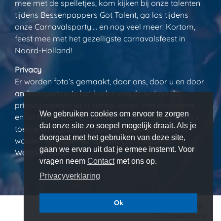
mee met de spelletjes, kom kijken bij onze talenten
tijdens Bessenpappers Got Talent, ga los tijdens
onze Carnavalsparty…. en nog veel meer! Kortom,
feest mee met het gezelligste carnavalsfeest in
Noord-Holland!
Privacy
Er worden foto’s gemaakt, door ons, door u en door
andere gasten. In het kader van de wet op de
privacy moeten wij u hierop wijzen. Met deelname
We gebruiken cookies om ervoor te zorgen
en/of het bezoeken van het Carnavalsfeest geeft u
dat onze site zo soepel mogelijk draait. Als je
toestemming dat er foto’s gemaakt en gebruikt
doorgaat met het gebruiken van deze site,
worden ter promotie van het Carnavalsfeest in
gaan we ervan uit dat je ermee instemt. Voor
Warmenhuizen.
vragen neem
Contact
met ons op.
Privacyverklaring
Ok
Algemene voorwaarden
·
Privacyverklaring
·
Cookieverklaring