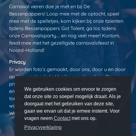
Carnaval vieren doe je met en bij De
Bessenpappers! Loop mee met de optocht, speel
mee met de spelletjes, kom kijken bij onze talenten
tijdens Bessenpappers Got Talent, ga los tijdens
onze Carnavalsparty…. en nog veel meer! Kortom,
feest mee met het gezelligste carnavalsfeest in
Noord-Holland!
Privacy
Er worden foto’s gemaakt, door ons, door u en door
andere gasten. In het kader van de wet op de
privacy moeten wij u hierop wijzen. Met deelname
We gebruiken cookies om ervoor te zorgen
en/of het bezoeken van het Carnavalsfeest geeft u
dat onze site zo soepel mogelijk draait. Als je
toestemming dat er foto’s gemaakt en gebruikt
doorgaat met het gebruiken van deze site,
worden ter promotie van het Carnavalsfeest in
gaan we ervan uit dat je ermee instemt. Voor
Warmenhuizen.
vragen neem
Contact
met ons op.
Privacyverklaring