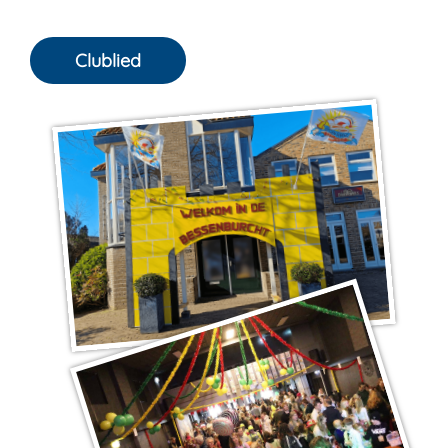
Clublied