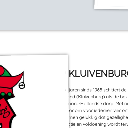
CV KLUIVENBUR
Al vele jaren sinds 1965 schittert d
Waarland (Kluivenburg) als de bezi
in dit Noord-Hollandse dorp. Met 
zij ernaar om voor iedereen vier o
beseft men gelukkig dat gezellighei
anticipatie en voldoening wordt ter