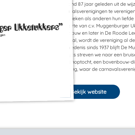
ontstond 87 jaar geleden uit de wi
carnavalsverenigingen te verenigen
Katholieken als anderen hun liefde 
geboorte van c.v. Muggenburger Ukk
Landbouw en later in De Roode Lee
carnaval, wordt de vereniging al 
geschiedenis sinds 1937 blijft De 
Jaarlijks streven we naar een bru
scholenoptocht, een bovenbouw-dis
de kroeg, waar de carnavalsverenigi
Bekijk website