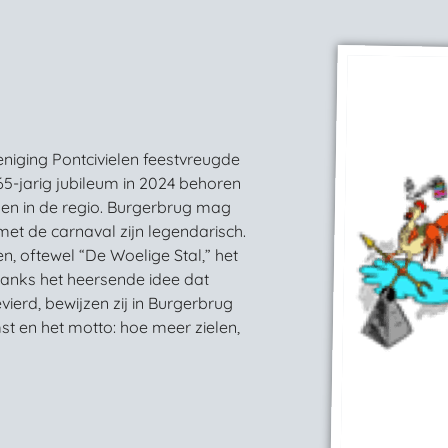
niging Pontcivielen feestvreugde
5-jarig jubileum in 2024 behoren
gen in de regio. Burgerbrug mag
n met de carnaval zijn legendarisch.
n, oftewel “De Woelige Stal,” het
danks het heersende idee dat
ierd, bewijzen zij in Burgerbrug
t en het motto: hoe meer zielen,