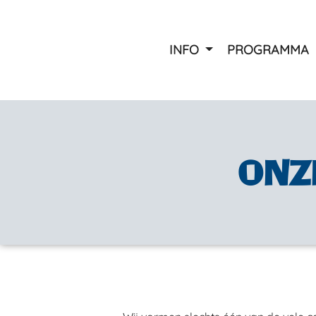
INFO
PROGRAMMA
Ziekenbezoek / laatst gebo
Ouderen carnaval
Carnavalsparty
Optocht
ONZ
Kindermiddag
Bessenpappers karaoke s
Prijzen
Foto’s