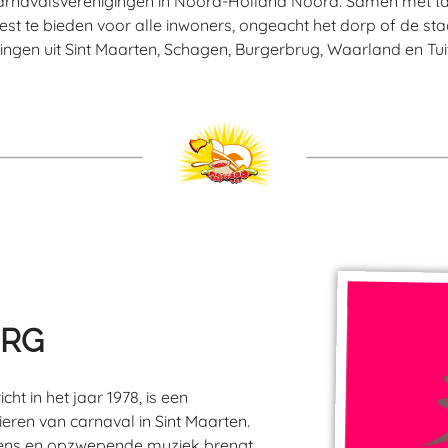
carnavalsverenigingen in Noord-Holland Noord. Samen met ta
est te bieden voor alle inwoners, ongeacht het dorp of de 
ingen uit Sint Maarten, Schagen, Burgerbrug, Waarland en Tui
URG
ht in het jaar 1978, is een
ieren van carnaval in Sint Maarten.
agens en opzwepende muziek brengt