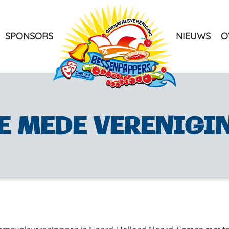
SPONSORS
NIEUWS
O
rene
E MEDE VERENIGI
how