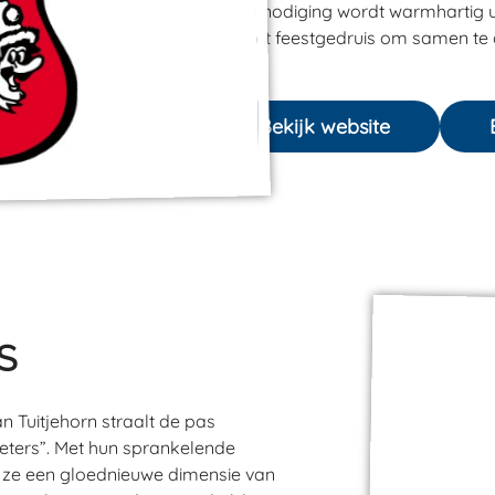
Een uitnodiging wordt warmhartig 
aan het feestgedruis om samen te 
Bekijk website
S
Tuitjehorn straalt de pas
eters”. Met hun sprankelende
 ze een gloednieuwe dimensie van