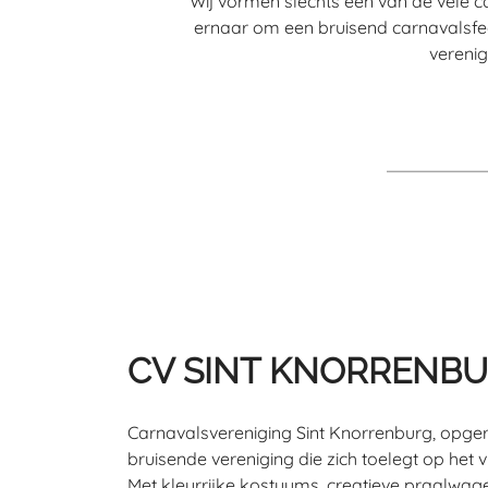
Wij vormen slechts één van de vele 
ernaar om een bruisend carnavalsfe
verenig
CV SINT KNORRENB
Carnavalsvereniging Sint Knorrenburg, opgeric
bruisende vereniging die zich toelegt op het v
Met kleurrijke kostuums, creatieve praalw