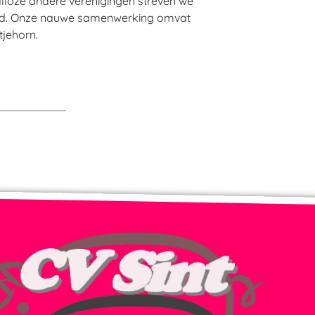
lloze andere verenigingen streven we
stad. Onze nauwe samenwerking omvat
tjehorn.