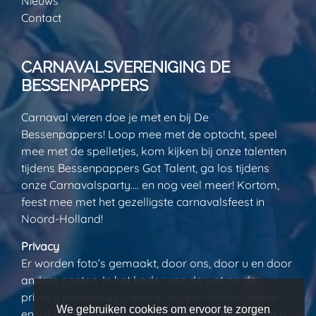
Nieuws
Contact
CARNAVALSVERENIGING DE
BESSENPAPPERS
Carnaval vieren doe je met en bij De
Bessenpappers! Loop mee met de optocht, speel
mee met de spelletjes, kom kijken bij onze talenten
tijdens Bessenpappers Got Talent, ga los tijdens
onze Carnavalsparty…. en nog veel meer! Kortom,
feest mee met het gezelligste carnavalsfeest in
Noord-Holland!
Privacy
Er worden foto’s gemaakt, door ons, door u en door
andere gasten. In het kader van de wet op de
privacy moeten wij u hierop wijzen. Met deelname
We gebruiken cookies om ervoor te zorgen
en/of het bezoeken van het Carnavalsfeest geeft u