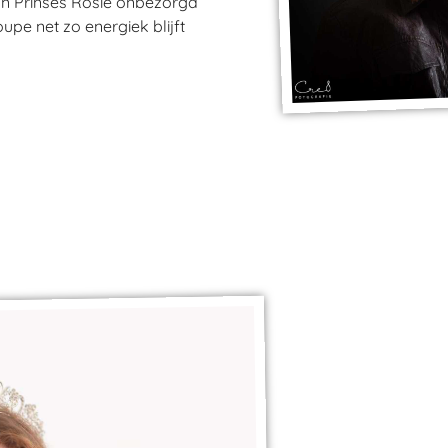
kan Prinses Rosie onbezorgd
upe net zo energiek blijft