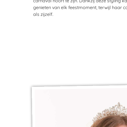
carnaval hoort te zijn. Dankzij deze styling 
genieten van elk feestmoment, terwijl haar co
als zijzelf.