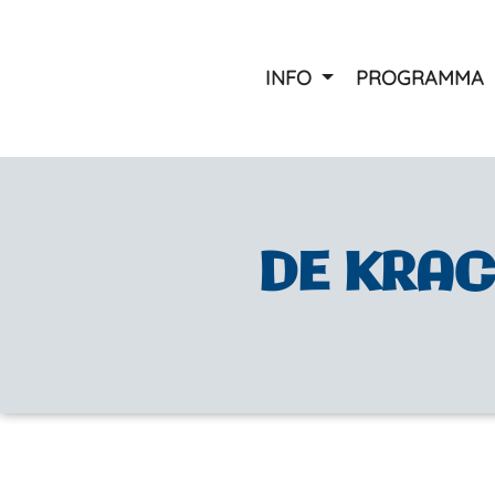
INFO
PROGRAMMA
Ziekenbezoek / laatst gebo
Ouderen carnaval
Carnavalsparty
Optocht
DE KRAC
Kindermiddag
Bessenpappers karaoke s
Prijzen
Foto’s