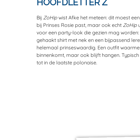
HOOFDLETTER Z
Bij
ZoHip
wist Afke het meteen: dit moest een 
bij Prinses Rosie past, maar ook echt
ZoHip
u
voor een party-look die gezien mag worden: 
gehaakt shirt met nek en een bijpassend leren j
helemaal prinseswaardig. Een outfit waarmee
binnenkomt, maar ook blijft hangen. Typisc
tot in de laatste polonaise.