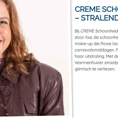
CREME SCH
– STRALEND
Bij
CREME Schoonheids
door Ilse, de schoonhe
make-up die Rosie laa
carnavalsmiddagen. Fr
haar uitstraling. Met d
Warmenhuizer straatj
glimlach te verliezen.