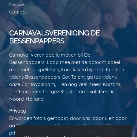
Nieuws
Contact
CARNAVALSVERENIGING DE
BESSENPAPPERS
Carnaval vieren doe je met en bij De
Bessenpappers! Loop mee met de optocht, speel
mee met de spelletjes, kom kijken bij onze talenten
tijdens Bessenpappers Got Talent, ga los tijdens
onze Carnavalsparty…. en nog veel meer! Kortom,
feest mee met het gezelligste carnavalsfeest in
Noord-Holland!
Privacy
Er worden foto’s gemaakt, door ons, door u en door
andere gasten. In het kader van de wet op de
privacy moeten wij u hierop wijzen. Met deelname